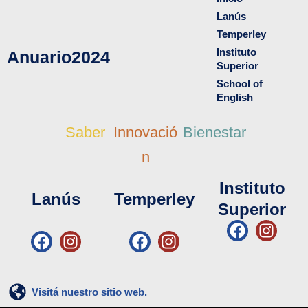
Lanús
Temperley
Instituto
Anuario2024
Superior
School of
English
Saber
Innovació
Bienestar
n
Instituto
Lanús
Temperley
Superior
F
I
F
I
F
I
a
n
a
n
a
n
c
s
c
s
c
s
e
t
e
t
e
t
b
a
Visitá nuestro sitio web.
b
a
b
a
o
g